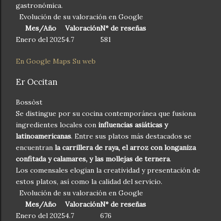
gastronómica.
Evolución de su valoración en Google
Mes/Año
Valoración
N° de reseñas
Enero del 2025
4.7
581
En Google Maps
Su web
Er Occitan
Bossòst
Se distingue por su cocina contemporánea que fusiona
ingredientes locales con
influencias asiáticas y
latinoamericanas
. Entre sus platos más destacados se
encuentran
la carrillera de raya, el arroz con longaniza
confitada y calamares, y las mollejas de ternera
.
Los comensales elogian la creatividad y presentación de
estos platos, así como la calidad del servicio.
Evolución de su valoración en Google
Mes/Año
Valoración
N° de reseñas
Enero del 2025
4.7
676