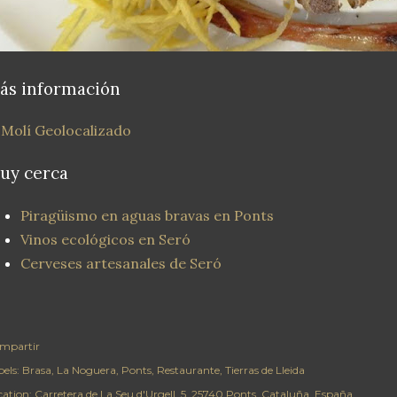
ás información
 Molí Geolocalizado
uy cerca
Piragüismo en aguas bravas en Ponts
Vinos ecológicos en Seró
Cerveses artesanales de Seró
mpartir
els:
Brasa
La Noguera
Ponts
Restaurante
Tierras de Lleida
cation:
Carretera de La Seu d'Urgell, 5, 25740 Ponts, Cataluña, España