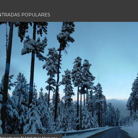
NTRADAS POPULARES
blicado por
El Molí de la Noguera