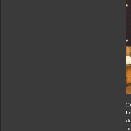
Ho
he
do
me