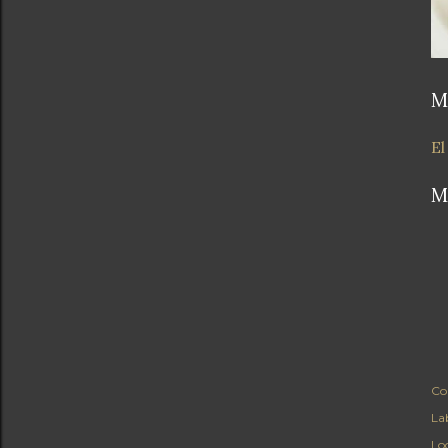
M
El
M
Co
Lab
Lo